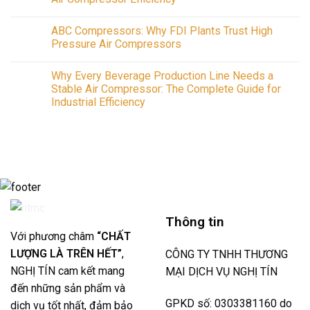
Vietnam
Complete
No
Guide
Comments
to
ABC Compressors: Why FDI Plants Trust High
on
Industrial
Air
Pressure Air Compressors
Air
Compressors
Compressors,
in
No
Installation
2026:
Comments
and
Why Every Beverage Production Line Needs a
The
on
Repair
Complete
ABC
Stable Air Compressor: The Complete Guide for
Across
Guide
Compressors:
Southern
Industrial Efficiency
to
Why
Vietnam
Air
FDI
No
Compressors
Plants
Comments
&
Trust
on
Systems
High
Why
for
Pressure
Every
Better
Air
Beverage
Industrial
Compressors
Production
Air
Line
Compressor
Needs
Efficiency
a
Stable
Air
Thông tin
Compressor:
The
Với phương châm
“CHẤT
Complete
Guide
LƯỢNG LÀ TRÊN HẾT”
,
CÔNG TY TNHH THƯƠNG
for
Industrial
NGHỊ TÍN cam kết mang
MẠI DỊCH VỤ NGHỊ TÍN
Efficiency
đến những sản phẩm và
GPKD số: 0303381160 do
dịch vụ tốt nhất, đảm bảo