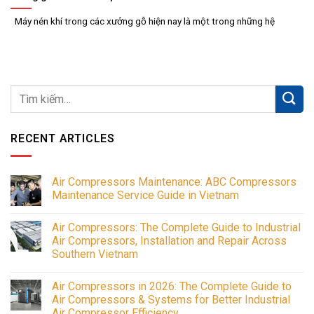
Máy nén khí trong các xưởng gỗ hiện nay là một trong những hệ
RECENT ARTICLES
Air Compressors Maintenance: ABC Compressors
Maintenance Service Guide in Vietnam
No
Comments
Air Compressors: The Complete Guide to Industrial
on
Air
Air Compressors, Installation and Repair Across
Compressors
Southern Vietnam
Maintenance:
ABC
No
Compressors
Comments
Maintenance
Air Compressors in 2026: The Complete Guide to
on
Service
Air
Air Compressors & Systems for Better Industrial
Guide
Compressors:
in
Air Compressor Efficiency
The