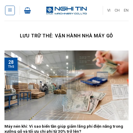
Bỏ
qua
VI
CH
EN
nội
dung
LƯU TRỮ THẺ:
VẬN HÀNH NHÀ MÁY GỖ
28
Th5
Máy nén khí: Vì sao biến tần giúp giảm lãng phí điện năng trong
xưởng gỗ và tối ưu chi phí từ 30% trở lên?