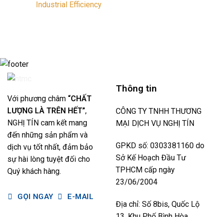
Southern
Industrial Efficiency
to
Why
Vietnam
Air
FDI
No
Compressors
Plants
Comments
&
Trust
on
Systems
High
Why
for
Pressure
Every
Better
Air
Beverage
Industrial
Compressors
Production
Air
Line
Compressor
Needs
Efficiency
a
Stable
Air
Thông tin
Compressor:
The
Với phương châm
“CHẤT
Complete
Guide
LƯỢNG LÀ TRÊN HẾT”
,
CÔNG TY TNHH THƯƠNG
for
Industrial
NGHỊ TÍN cam kết mang
MẠI DỊCH VỤ NGHỊ TÍN
Efficiency
đến những sản phẩm và
GPKD số: 0303381160 do
dịch vụ tốt nhất, đảm bảo
Sở Kế Hoạch Đầu Tư
sự hài lòng tuyệt đối cho
TPHCM cấp ngày
Quý khách hàng.
23/06/2004
GỌI NGAY
E-MAIL
Địa chỉ: Số 8bis, Quốc Lộ
13, Khu Phố Bình Hòa,