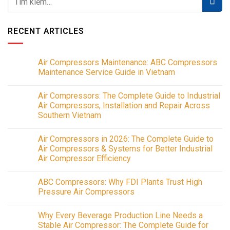
RECENT ARTICLES
Air Compressors Maintenance: ABC Compressors
Maintenance Service Guide in Vietnam
No
Comments
Air Compressors: The Complete Guide to Industrial
on
Air
Air Compressors, Installation and Repair Across
Compressors
Southern Vietnam
Maintenance:
ABC
No
Compressors
Comments
Maintenance
Air Compressors in 2026: The Complete Guide to
on
Service
Air
Air Compressors & Systems for Better Industrial
Guide
Compressors:
in
Air Compressor Efficiency
The
Vietnam
Complete
No
Guide
Comments
to
ABC Compressors: Why FDI Plants Trust High
on
Industrial
Air
Pressure Air Compressors
Air
Compressors
Compressors,
in
No
Installation
2026:
Comments
and
Why Every Beverage Production Line Needs a
The
on
Repair
Complete
ABC
Stable Air Compressor: The Complete Guide for
Across
Guide
Compressors: