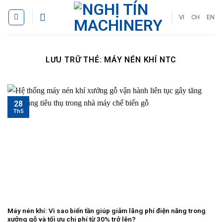
Bỏ
qua
VI
CH
EN
nội
dung
LƯU TRỮ THẺ:
MÁY NÉN KHÍ NTC
28
Th5
Máy nén khí: Vì sao biến tần giúp giảm lãng phí điện năng trong
xưởng gỗ và tối ưu chi phí từ 30% trở lên?