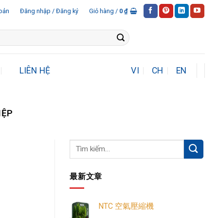
oản
Đăng nhập / Đăng ký
Giỏ hàng /
0
₫
LIÊN HỆ
VI
CH
EN
IỆP
最新文章
NTC 空氣壓縮機
NTC
无