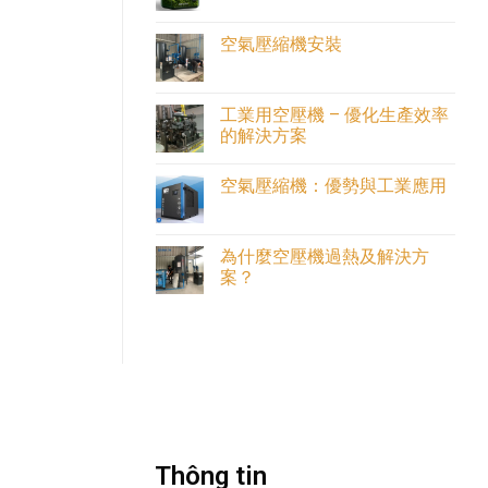
空
评
氣
论
壓
空氣壓縮機安裝
縮
機
空
无
氣
评
壓
论
縮
工業用空壓機 – 優化生產效率
機
的解決方案
安
裝
工
无
業
评
空氣壓縮機：優勢與工業應用
用
论
空
空
无
壓
氣
评
機
壓
论
–
縮
為什麼空壓機過熱及解決方
優
機：
化
案？
優
生
勢
產
為
无
與
效
什
评
工
率
麼
论
業
的
空
應
解
壓
用
決
機
方
過
案
熱
及
解
決
方
Thông tin
案？