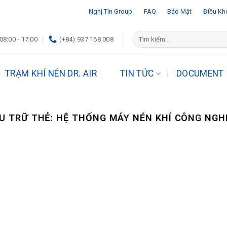
Nghị Tín Group
FAQ
Bảo Mật
Điều Kh
Tìm
08:00 - 17:00
(+84) 937 168 008
kiếm:
TRẠM KHÍ NÉN DR. AIR
TIN TỨC
DOCUMENT
U TRỮ THẺ:
HỆ THỐNG MÁY NÉN KHÍ CÔNG NGH