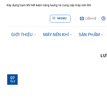
Bỏ
Xây dựng trạm khí tiết kiệm năng lượng và cung cấp máy nén khí.
qua
nội
MENU
LIÊN HỆ
dung
GIỚI THIỆU
MÁY NÉN KHÍ
SẢN PHẨM
LƯ
07
Th7