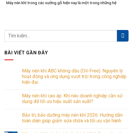
Máy nén khí trong các xưởng gỗ hiện nay là một trong những hệ
BÀI VIẾT GẦN ĐÂY
Máy nén khí ABC không dầu (Oil-Free): Nguyên lý
hoạt động và ứng dụng vượt trội trong công nghiệp
hiện đại
Không
có
Máy nén khí cao áp: Khi nào doanh nghiệp cần sử
bình
luận
dụng để tối ưu hiệu suất sản xuất?
ở
Máy
Không
nén
có
Bảo trì, bảo dưỡng máy nén khí 2026: Hướng dẫn
khí
bình
ABC
luận
toàn diện giúp giảm sửa chữa và tối ưu vận hành
không
ở
dầu
Máy
Không
(Oil-
nén
có