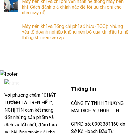
Máy nén khí và chi phí vận hành hệ thống máy nén
Free):
khí
bình
Nguyên
cao
luận
khí: Cách đánh giá chính xác để tối ưu chi phí cho
lý
áp:
ở
nhà máy gỗ
hoạt
Khi
Bảo
động
nào
trì,
Không
và
doanh
bảo
có
ứng
nghiệp
dưỡng
Máy nén khí và Tổng chi phí sở hữu (TCO): Những
bình
dụng
cần
máy
luận
yếu tố doanh nghiệp không nên bỏ qua khi đầu tư hệ
vượt
sử
nén
ở
trội
dụng
khí
thống khí nén cao áp
Máy
trong
để
2026:
nén
công
tối
Hướng
Không
khí
nghiệp
ưu
dẫn
có
và
hiện
hiệu
toàn
bình
chi
đại
suất
diện
luận
phí
ở
sản
giúp
vận
Máy
xuất?
giảm
hành
nén
sửa
hệ
khí
chữa
thống
và
và
máy
Tổng
tối
nén
chi
ưu
khí:
phí
vận
Thông tin
Cách
sở
hành
đánh
hữu
Với phương châm
“CHẤT
giá
(TCO):
chính
Những
LƯỢNG LÀ TRÊN HẾT”
,
CÔNG TY TNHH THƯƠNG
xác
yếu
để
tố
NGHỊ TÍN cam kết mang
MẠI DỊCH VỤ NGHỊ TÍN
tối
doanh
ưu
đến những sản phẩm và
nghiệp
chi
không
phí
GPKD số: 0303381160 do
dịch vụ tốt nhất, đảm bảo
nên
cho
bỏ
nhà
Sở Kế Hoạch Đầu Tư
sự hài lòng tuyệt đối cho
qua