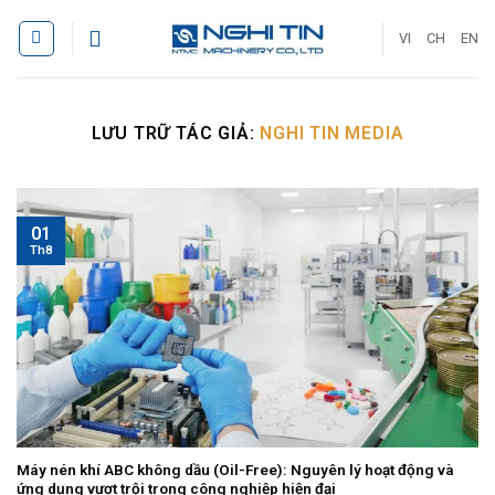
Bỏ
qua
VI
CH
EN
nội
dung
LƯU TRỮ TÁC GIẢ:
NGHI TIN MEDIA
01
Th8
Máy nén khí ABC không dầu (Oil-Free): Nguyên lý hoạt động và
ứng dụng vượt trội trong công nghiệp hiện đại