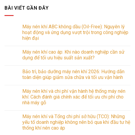
BÀI VIẾT GẦN ĐÂY
Máy nén khí ABC không dầu (Oil-Free): Nguyên lý
hoạt động và ứng dụng vượt trội trong công nghiệp
hiện đại
Không
có
Máy nén khí cao áp: Khi nào doanh nghiệp cần sử
bình
luận
dụng để tối ưu hiệu suất sản xuất?
ở
Máy
Không
nén
có
Bảo trì, bảo dưỡng máy nén khí 2026: Hướng dẫn
khí
bình
ABC
luận
toàn diện giúp giảm sửa chữa và tối ưu vận hành
không
ở
dầu
Máy
Không
(Oil-
nén
có
Máy nén khí và chi phí vận hành hệ thống máy nén
Free):
khí
bình
Nguyên
cao
luận
khí: Cách đánh giá chính xác để tối ưu chi phí cho
lý
áp:
ở
nhà máy gỗ
hoạt
Khi
Bảo
động
nào
trì,
Không
và
doanh
bảo
có
ứng
nghiệp
dưỡng
Máy nén khí và Tổng chi phí sở hữu (TCO): Những
bình
dụng
cần
máy
luận
yếu tố doanh nghiệp không nên bỏ qua khi đầu tư hệ
vượt
sử
nén
ở
trội
dụng
khí
thống khí nén cao áp
Máy
trong
để
2026:
nén
công
tối
Hướng
Không