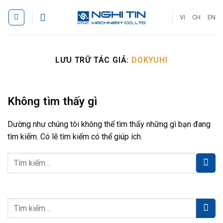
Bỏ
qua
VI
CH
EN
nội
dung
LƯU TRỮ TÁC GIẢ:
DOKYUHI
Không tìm thấy gì
Dường như chúng tôi không thể tìm thấy những gì bạn đang
tìm kiếm. Có lẽ tìm kiếm có thể giúp ích.