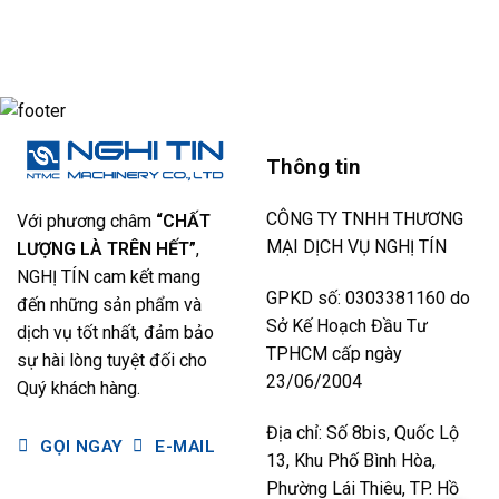
khí
nghiệp
ưu
dẫn
có
và
hiện
hiệu
toàn
bình
chi
đại
suất
diện
luận
phí
ở
sản
giúp
vận
Máy
xuất?
giảm
hành
nén
sửa
hệ
khí
chữa
thống
và
và
máy
Tổng
tối
nén
chi
ưu
khí:
phí
vận
Thông tin
Cách
sở
hành
đánh
hữu
giá
(TCO):
chính
Những
CÔNG TY TNHH THƯƠNG
Với phương châm
“CHẤT
xác
yếu
để
tố
MẠI DỊCH VỤ NGHỊ TÍN
LƯỢNG LÀ TRÊN HẾT”
,
tối
doanh
ưu
nghiệp
NGHỊ TÍN cam kết mang
chi
không
phí
GPKD số: 0303381160 do
nên
đến những sản phẩm và
cho
bỏ
nhà
Sở Kế Hoạch Đầu Tư
dịch vụ tốt nhất, đảm bảo
qua
máy
khi
TPHCM cấp ngày
gỗ
sự hài lòng tuyệt đối cho
đầu
tư
23/06/2004
Quý khách hàng.
hệ
thống
khí
Địa chỉ: Số 8bis, Quốc Lộ
nén
GỌI NGAY
E-MAIL
cao
13, Khu Phố Bình Hòa,
áp
Phường Lái Thiêu, TP. Hồ