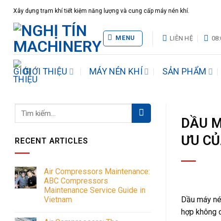
Bỏ
Xây dựng trạm khí tiết kiệm năng lượng và cung cấp máy nén khí.
qua
nội
MENU
LIÊN HỆ
08:
dung
GIỚI THIỆU
MÁY NÉN KHÍ
SẢN PHẨM
DẦU M
ƯU CỦ
RECENT ARTICLES
Air Compressors Maintenance:
ABC Compressors
Maintenance Service Guide in
Vietnam
Dầu máy nén
No
hợp không c
Comments