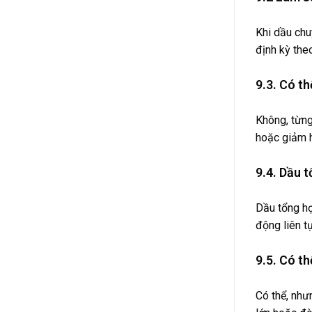
Khi dầu chu
định kỳ the
9.3. Có t
Không, từng
hoặc giảm h
9.4. Dầu 
Dầu tổng hợ
động liên t
9.5. Có t
Có thể, như