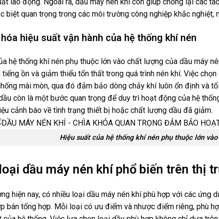
ất lao động. Ngoài ra, dầu máy nén khí còn giúp chống lại các tác
c biệt quan trọng trong các môi trường công nghiệp khắc nghiệt, n
u hóa hiệu suất vận hành của hệ thống khí nén
ủa hệ thống khí nén phụ thuộc lớn vào chất lượng của dầu máy né
 tiếng ồn và giảm thiểu tổn thất trong quá trình nén khí. Việc chọ
chống mài mòn, qua đó đảm bảo dòng chảy khí luôn ổn định và tối ư
dầu còn là một bước quan trọng để duy trì hoạt động của hệ thốn
hiệu cảnh báo về tình trạng thiết bị hoặc chất lượng dầu đã giảm.
Hiệu suất của hệ thống khí nén phụ thuộc lớn vào
loại dầu máy nén khí phổ biến trên thị 
ường hiện nay, có nhiều loại dầu máy nén khí phù hợp với các ứng
p bán tổng hợp. Mỗi loại có ưu điểm và nhược điểm riêng, phù h
t của hệ thống. Việc lựa chọn loại dầu phù hợp không chỉ dựa trên