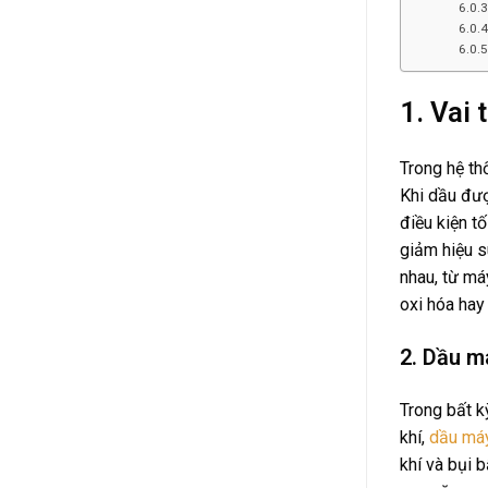
on
Air
Compressors
Why
Compressor
Every
Efficiency
Beverage
Production
Line
Needs
1. Vai 
a
Stable
Air
Compressor:
The
Trong hệ th
Complete
Guide
Khi dầu đượ
for
Industrial
điều kiện t
Efficiency
giảm hiệu s
nhau, từ má
oxi hóa hay
2. Dầu má
Trong bất kỳ
khí,
dầu máy
khí và bụi 