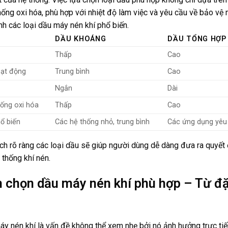
ống oxi hóa, phù hợp với nhiệt độ làm việc và yêu cầu về bảo vệ 
h các loại dầu máy nén khí phổ biến.
DẦU KHOÁNG
DẦU TỔNG HỢP
Thấp
Cao
oạt động
Trung bình
Cao
Ngắn
Dài
ống oxi hóa
Thấp
Cao
ổ biến
Các hệ thống nhỏ, trung bình
Các ứng dụng yêu
ích rõ ràng các loại dầu sẽ giúp người dùng dễ dàng đưa ra quyết
 thống khí nén.
h chọn dầu máy nén khí phù hợp – Từ đ
y nén khí là vấn đề không thể xem nhẹ bởi nó ảnh hưởng trực tiếp 