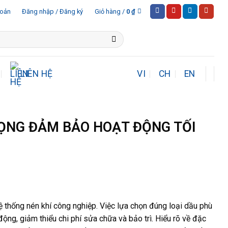
hoản
Đăng nhập / Đăng ký
Giỏ hàng /
0
₫
LIÊN HỆ
VI
CH
EN
RỌNG ĐẢM BẢO HOẠT ĐỘNG TỐI
ệ thống nén khí công nghiệp. Việc lựa chọn đúng loại dầu phù
động, giảm thiểu chi phí sửa chữa và bảo trì. Hiểu rõ về đặc