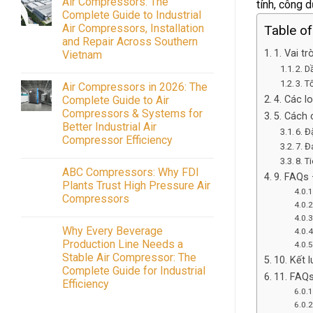
Air Compressors: The
on
tính, công 
Air
Complete Guide to Industrial
Compressors
Air Compressors, Installation
Table o
Maintenance:
ABC
and Repair Across Southern
Compressors
1. Vai t
Vietnam
Maintenance
Service
2. D
No
Guide
Comments
3. T
in
Air Compressors in 2026: The
on
Vietnam
Air
Complete Guide to Air
4. Các l
Compressors:
Compressors & Systems for
The
5. Cách 
Complete
Better Industrial Air
6. Đ
Guide
Compressor Efficiency
to
7. Đ
Industrial
No
Air
8. T
Comments
Compressors,
ABC Compressors: Why FDI
on
9. FAQs 
Installation
Air
Plants Trust High Pressure Air
and
Compressors
Repair
Compressors
in
Across
2026:
No
Southern
The
Comments
Vietnam
Complete
Why Every Beverage
on
Guide
ABC
Production Line Needs a
to
Compressors:
Air
Stable Air Compressor: The
Why
10. Kết 
Compressors
FDI
Complete Guide for Industrial
&
11. FAQ
Plants
Systems
Efficiency
Trust
for
High
No
Better
Pressure
Comments
Industrial
Air