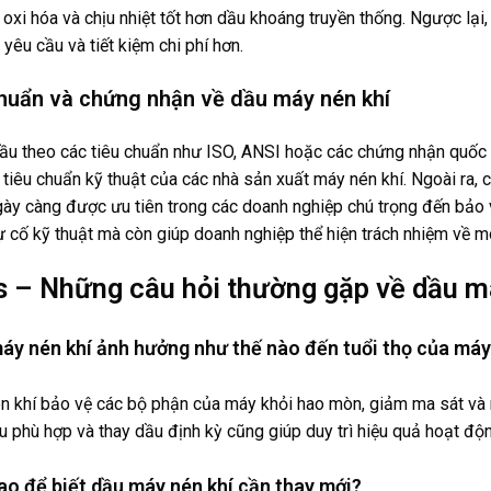
oxi hóa và chịu nhiệt tốt hơn dầu khoáng truyền thống. Ngược lại,
yêu cầu và tiết kiệm chi phí hơn.
chuẩn và chứng nhận về dầu máy nén khí
ầu theo các tiêu chuẩn như ISO, ANSI hoặc các chứng nhận quốc 
 tiêu chuẩn kỹ thuật của các nhà sản xuất máy nén khí. Ngoài ra
ày càng được ưu tiên trong các doanh nghiệp chú trọng đến bảo 
ự cố kỹ thuật mà còn giúp doanh nghiệp thể hiện trách nhiệm về mô
s – Những câu hỏi thường gặp về dầu m
máy nén khí ảnh hưởng như thế nào đến tuổi thọ của má
 khí bảo vệ các bộ phận của máy khỏi hao mòn, giảm ma sát và ng
 phù hợp và thay dầu định kỳ cũng giúp duy trì hiệu quả hoạt độ
ao để biết dầu máy nén khí cần thay mới?