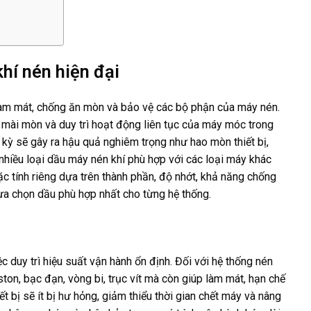
khí nén hiện đại
, làm mát, chống ăn mòn và bảo vệ các bộ phận của máy nén.
 mài mòn và duy trì hoạt động liên tục của máy móc trong
h kỳ sẽ gây ra hậu quả nghiêm trọng như hao mòn thiết bị,
ó nhiều loại dầu máy nén khí phù hợp với các loại máy khác
ặc tính riêng dựa trên thành phần, độ nhớt, khả năng chống
ựa chọn dầu phù hợp nhất cho từng hệ thống.
ệc duy trì hiệu suất vận hành ổn định. Đối với hệ thống nén
ston, bạc đạn, vòng bi, trục vít mà còn giúp làm mát, hạn chế
t bị sẽ ít bị hư hỏng, giảm thiểu thời gian chết máy và nâng