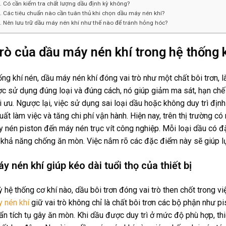
Có cần kiểm tra chất lượng dầu định kỳ không?
Các tiêu chuẩn nào cần tuân thủ khi chọn dầu máy nén khí?
Nên lưu trữ dầu máy nén khí như thế nào để tránh hỏng hóc?
trò của dầu máy nén khí trong hệ thống 
ống khí nén, dầu máy nén khí đóng vai trò như một chất bôi trơn
c sử dụng đúng loại và đúng cách, nó giúp giảm ma sát, hạn chế
ối ưu. Ngược lại, việc sử dụng sai loại dầu hoặc không duy trì địn
uất làm việc và tăng chi phí vận hành. Hiện nay, trên thị trường c
y nén piston đến máy nén trục vít công nghiệp. Mỗi loại dầu có đ
 khả năng chống ăn mòn. Việc nắm rõ các đặc điểm này sẽ giúp l
y nén khí giúp kéo dài tuổi thọ của thiết bị
 hệ thống cơ khí nào, dầu bôi trơn đóng vai trò then chốt trong vi
 nén khí
giữ vai trò không chỉ là chất bôi trơn các bộ phận như pi
bẩn tích tụ gây ăn mòn. Khi dầu được duy trì ở mức độ phù hợp, thiế