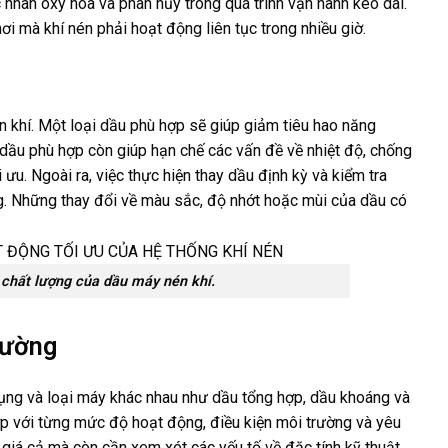
 nhân oxy hóa và phân hủy trong quá trình vận hành kéo dài.
ơi mà khí nén phải hoạt động liên tục trong nhiều giờ.
n khí. Một loại dầu phù hợp sẽ giúp giảm tiêu hao năng
n dầu phù hợp còn giúp hạn chế các vấn đề về nhiệt độ, chống
u. Ngoài ra, việc thực hiện thay dầu định kỳ và kiểm tra
g. Những thay đổi về màu sắc, độ nhớt hoặc mùi của dầu có
 chất lượng của dầu máy nén khí.
trường
 dụng và loại máy khác nhau như dầu tổng hợp, dầu khoáng và
ợp với từng mức độ hoạt động, điều kiện môi trường và yêu
 giá cả mà còn cần xem xét các yếu tố về đặc tính kỹ thuật,