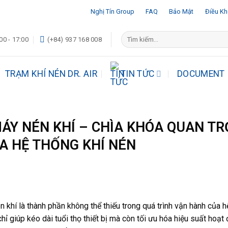
Nghị Tín Group
FAQ
Bảo Mật
Điều K
Tìm
00 - 17:00
(+84) 937 168 008
kiếm:
TRẠM KHÍ NÉN DR. AIR
TIN TỨC
DOCUMENT
ÁY NÉN KHÍ – CHÌA KHÓA QUAN T
A HỆ THỐNG KHÍ NÉN
 khí là thành phần không thể thiếu trong quá trình vận hành của h
hỉ giúp kéo dài tuổi thọ thiết bị mà còn tối ưu hóa hiệu suất hoạt 