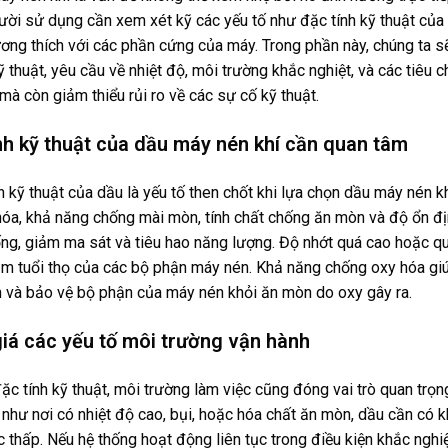
ười sử dụng cần xem xét kỹ các yếu tố như đặc tính kỹ thuật của 
ơng thích với các phần cứng của máy. Trong phần này, chúng ta sẽ
 thuật, yêu cầu về nhiệt độ, môi trường khắc nghiệt, và các tiêu c
 mà còn giảm thiểu rủi ro về các sự cố kỹ thuật.
ính kỹ thuật của dầu máy nén khí cần quan tâm
h kỹ thuật của dầu là yếu tố then chốt khi lựa chọn dầu máy nén k
óa, khả năng chống mài mòn, tính chất chống ăn mòn và độ ổn địn
ống, giảm ma sát và tiêu hao năng lượng. Độ nhớt quá cao hoặc q
iảm tuổi thọ của các bộ phận máy nén. Khả năng chống oxy hóa giúp
n và bảo vệ bộ phận của máy nén khỏi ăn mòn do oxy gây ra.
giá các yếu tố môi trường vận hành
ặc tính kỹ thuật, môi trường làm việc cũng đóng vai trò quan trọn
 như nơi có nhiệt độ cao, bụi, hoặc hóa chất ăn mòn, dầu cần có kh
 thấp. Nếu hệ thống hoạt động liên tục trong điều kiện khắc ngh