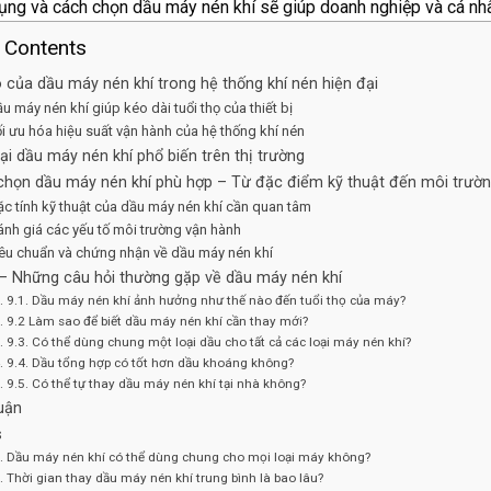
dụng và cách chọn dầu máy nén khí sẽ giúp doanh nghiệp và cá nhâ
f Contents
rò của dầu máy nén khí trong hệ thống khí nén hiện đại
ầu máy nén khí giúp kéo dài tuổi thọ của thiết bị
ối ưu hóa hiệu suất vận hành của hệ thống khí nén
oại dầu máy nén khí phổ biến trên thị trường
chọn dầu máy nén khí phù hợp – Từ đặc điểm kỹ thuật đến môi trườ
ặc tính kỹ thuật của dầu máy nén khí cần quan tâm
ánh giá các yếu tố môi trường vận hành
iêu chuẩn và chứng nhận về dầu máy nén khí
– Những câu hỏi thường gặp về dầu máy nén khí
9.1. Dầu máy nén khí ảnh hưởng như thế nào đến tuổi thọ của máy?
9.2 Làm sao để biết dầu máy nén khí cần thay mới?
9.3. Có thể dùng chung một loại dầu cho tất cả các loại máy nén khí?
9.4. Dầu tổng hợp có tốt hơn dầu khoáng không?
9.5. Có thể tự thay dầu máy nén khí tại nhà không?
luận
s
Dầu máy nén khí có thể dùng chung cho mọi loại máy không?
Thời gian thay dầu máy nén khí trung bình là bao lâu?