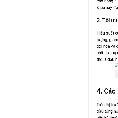
cao năng su
Điều này đặ
3. Tối ư
Hiệu suất c
lượng, giảm
oxi hóa và 
chất lượng 
thể là dấu 
4. Các 
Trên thị tr
dầu tổng hợ
cầu kỹ thuậ