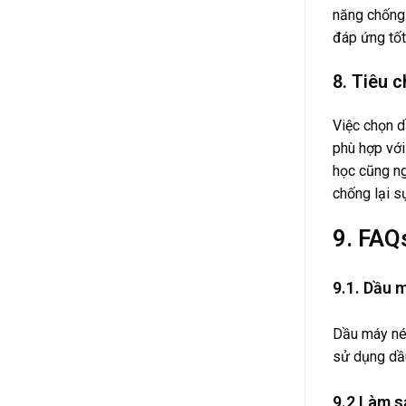
năng chống 
đáp ứng tốt 
8. Tiêu 
Việc chọn d
phù hợp với
học cũng ng
chống lại s
9. FAQ
9.1. Dầu 
Dầu máy nén
sử dụng dầu
9.2 Làm s