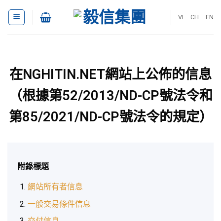
跳
到
VI
CH
EN
内
容
在NGHITIN.NET網站上公佈的信息
（根據第52/2013/ND-CP號法令和
第85/2021/ND-CP號法令的規定）
附錄標題
網站所有者信息
一般交易條件信息
交付信息