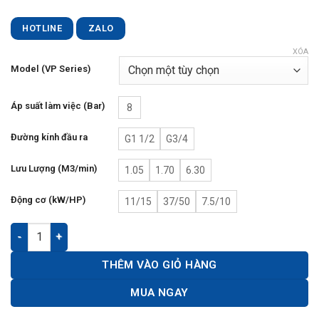
HOTLINE
ZALO
XÓA
Model (VP Series)
Áp suất làm việc (Bar)
8
Đường kính đầu ra
G1 1/2
G3/4
Lưu Lượng (M3/min)
1.05
1.70
6.30
Động cơ (kW/HP)
11/15
37/50
7.5/10
Máy Nén Khí NTC Trục Vít Biến Tần, Vĩnh Từ số lượng
THÊM VÀO GIỎ HÀNG
MUA NGAY