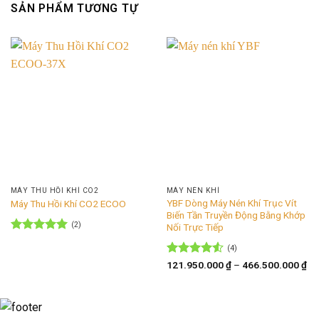
SẢN PHẨM TƯƠNG TỰ
MÁY THU HỒI KHÍ CO2
MÁY NÉN KHÍ
YBF Dòng Máy Nén Khí Trục Vít
Máy Thu Hồi Khí CO2 ECOO
Biến Tần Truyền Động Bằng Khớp
(2)
Nối Trực Tiếp
Được xếp
(4)
hạng
5
5
sao
Được xếp
Kh
121.950.000
₫
–
466.500.000
₫
giá
hạng
4.5
từ
5 sao
12
đế
46