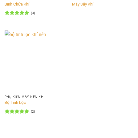
Binh Chứa Khí
Máy Sấy Khí
(3)
Được xếp
hạng
5
5
sao
PHỤ KIỆN MÁY NÉN KHÍ
Bộ Tinh Lọc
(2)
Được xếp
hạng
5
5
sao