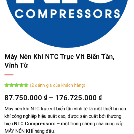
Máy Nén Khí NTC Trục Vít Biến Tần,
Vĩnh Từ
(
2
đánh giá của khách hàng)
5
2
trên 5
Khoảng
87.750.000
₫
–
176.725.000
₫
dựa trên
đánh giá
giá:
Máy nén khí NTC trục vít biến tần vĩnh từ là một thiết bị nén
từ
khí công nghiệp hiệu suất cao, được sản xuất bởi thương
87.750.0
hiệu
NTC Compressors
– một trong những nhà cung cấp
đến
MÁY NÉN KHÍ hàng đầu.
176.725.