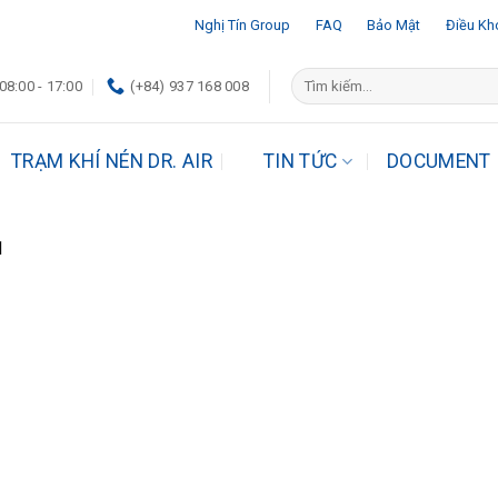
Nghị Tín Group
FAQ
Bảo Mật
Điều Kh
Tìm
08:00 - 17:00
(+84) 937 168 008
kiếm:
TRẠM KHÍ NÉN DR. AIR
TIN TỨC
DOCUMENT