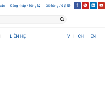
oản
Đăng nhập / Đăng ký
Giỏ hàng /
0
₫
LIÊN HỆ
VI
CH
EN