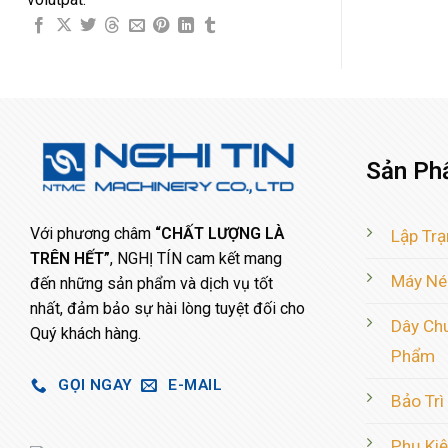
Sản Ph
Với phương châm
“CHẤT LƯỢNG LÀ
Lập Trạ
TRÊN HẾT”
, NGHỊ TÍN cam kết mang
Máy Né
đến những sản phẩm và dịch vụ tốt
nhất, đảm bảo sự hài lòng tuyệt đối cho
Dây Ch
Quý khách hàng.
Phẩm
GỌI NGAY
E-MAIL
Bảo Trì
Phụ Kiệ