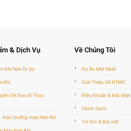
ẩm & Dịch Vụ
Về Chúng Tôi
m Khí Nén Dr Air
Dự Án Mới Nhất
n Khí
Giới Thiệu Về NTMC
uyền SX Bao Bì Thực
Điều Khoản & Bảo Mật
Chính Sách
 - Bảo Dưỡng máy Nén Khí
Tin tức & Bài viết
n Máy Nén Khí