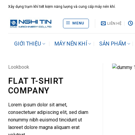
Bỏ
Xây dựng trạm khí tiết kiệm năng lượng và cung cấp máy nén khí.
qua
nội
MENU
LIÊN HỆ
dung
GIỚI THIỆU
MÁY NÉN KHÍ
SẢN PHẨM
Lookbook
FLAT T-SHIRT
COMPANY
Lorem ipsum dolor sit amet,
consectetuer adipiscing elit, sed diam
nonummy nibh euismod tincidunt ut
laoreet dolore magna aliquam erat
volutpat.